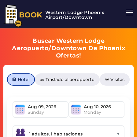
Western Lodge Phoenix
BOOK
Airport/Downtown
Buscar Western Lodge
Aeropuerto/Downtown De Phoenix
Ofertas!
🏨 Hotel
🚗 Traslado al aeropuerto
🎯 Visitas
Sunday
Monday
▼