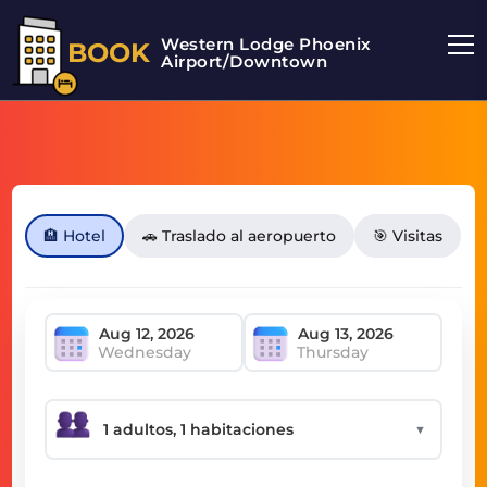
Western Lodge Phoenix
BOOK
Airport/Downtown
🏨 Hotel
🚗 Traslado al aeropuerto
🎯 Visitas
Wednesday
Thursday
▼